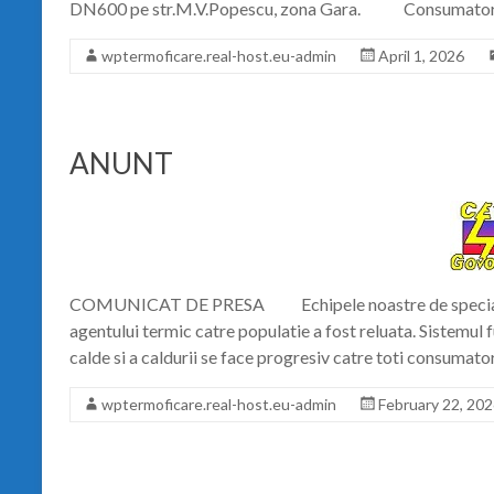
DN600 pe str.M.V.Popescu, zona Gara. Consumator
wptermoficare.real-host.eu-admin
April 1, 2026
ANUNT
COMUNICAT DE PRESA Echipele noastre de specialisti au
agentului termic catre populatie a fost reluata. Sistemul f
calde si a caldurii se face progresiv catre toti consumator
wptermoficare.real-host.eu-admin
February 22, 20