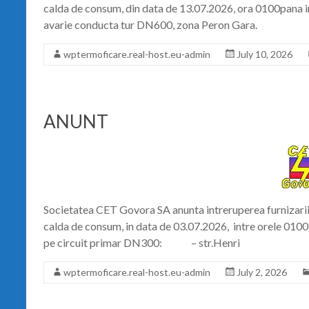
calda de consum, din data de 13.07.2026, ora 0100pana i
avarie conducta tur DN600, zona Peron Gara.
wptermoficare.real-host.eu-admin
July 10, 2026
ANUNT
Societatea CET Govora SA anunta intreruperea furnizarii 
calda de consum, in data de 03.07.2026, intre orele 0100
pe circuit primar DN300: – str.Henri
wptermoficare.real-host.eu-admin
July 2, 2026