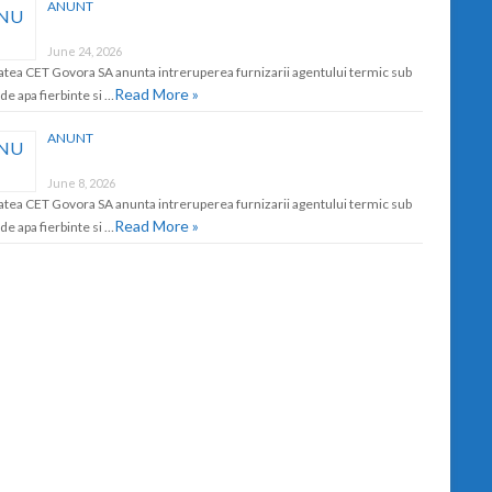
ANUNT
June 24, 2026
atea CET Govora SA anunta intreruperea furnizarii agentului termic sub
Read More »
de apa fierbinte si …
ANUNT
June 8, 2026
atea CET Govora SA anunta intreruperea furnizarii agentului termic sub
Read More »
de apa fierbinte si …