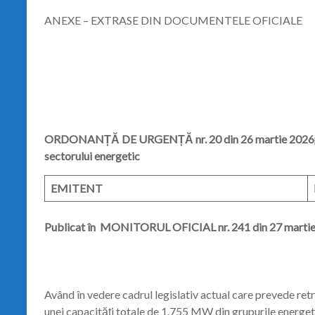
ANEXE – EXTRASE DIN DOCUMENTELE OFICIALE
ORDONANȚĂ DE URGENȚĂ nr. 20 din 26 martie 2026pri
sectorului energetic
EMITENT
Publicat în MONITORUL OFICIAL nr. 241 din 27 marti
Având în vedere cadrul legislativ actual care prevede retr
unei capacități totale de 1.755 MW din grupurile energet