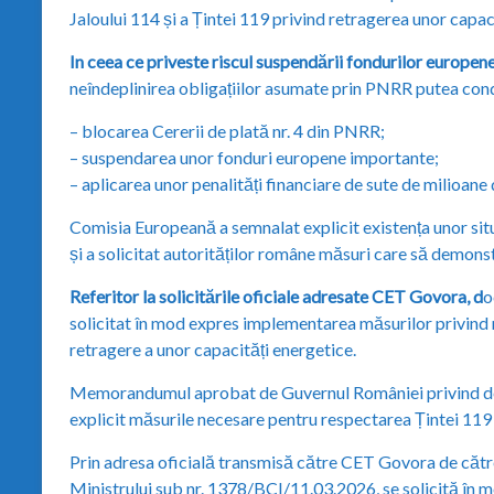
Jaloului 114 și a Țintei 119 privind retragerea unor capaci
In ceea ce priveste riscul suspendării fondurilor europene
neîndeplinirea obligațiilor asumate prin PNRR putea cond
– blocarea Cererii de plată nr. 4 din PNRR;
– suspendarea unor fonduri europene importante;
– aplicarea unor penalități financiare de sute de milioane 
Comisia Europeană a semnalat explicit existența unor situ
și a solicitat autorităților române măsuri care să demonst
Referitor la solicitările oficiale adresate CET Govora, d
o
solicitat în mod expres implementarea măsurilor privind 
retragere a unor capacități energetice.
Memorandumul aprobat de Guvernul României privind deb
explicit măsurile necesare pentru respectarea Țintei 119
Prin adresa oficială transmisă către CET Govora de către
Ministrului sub nr. 1378/BCI/11.03.2026, se solicită în 