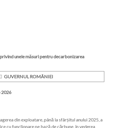
vind unele măsuri pentru decarbonizarea
 GUVERNUL ROMÂNIEI
e 2026
agerea din exploatare, până la sfârșitul anului 2025, a
ice cu funcționare pe bază de cărbune, în vederea