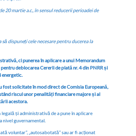
e 20 martie a.c., în sensul reducerii perioadei de
 să dispuneți cele necesare pentru ducerea la
istrativă, ci punerea în aplicare a unui Memorandum
pentru deblocarea Cererii de plată nr. 4 din PNRR și
 energetic.
 fost solicitate în mod direct de Comisia Europeană,
tând riscul unor penalități financiare majore și al
ării acestora.
legală și administrativă de a pune în aplicare
a nivel guvernamental.
cată voluntar”, „autosabotată” sau ar fi acționat