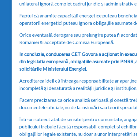
unilateral ignoră complet cadrul juridic și administrativ e
Faptul că anumite capacități energetice puteau benefici
operatorii energetici puteau ignora obligațiile asumate 
Orice eventuală derogare sau prelungire putea fi acordat
României și acceptate de Comisia Europeană.
In concluzie, conducerea CET Govora a acționat în executa
din legislația europeană, obligațiile asumate prin PNRR,
solicitările Ministerului Energiei.
Acreditarea ideii că întreaga responsabilitate ar aparțin
incompletă și denaturată a realității juridice și instituțion
Facem precizarea ca orice analiză serioasă și onestă trebu
documentele oficiale, nu de la insinuări sau teorii specul
Într-un subiect atât de sensibil pentru comunitate, angaja
publicului trebuie făcută responsabil, complet și echilib
obligațiilor legale existente, nu doar a unor interpretări s