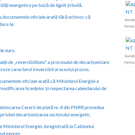
tăți energetice pe bază de lignit și huilă.
,
documentele oficiale arată fără echivoc că
Societ
uce la:
forma 
de euro.
Societ
ații de „reversibilitate” a procesului de decarbonizare
forma 
reze caracterul ireversibil al acestui proces.
cumentele oficiale arată că Ministerul Energiei a
modificarea licențelor și respectarea calendarului de
locarea Cererii de plată nr. 4 din PNRR prevedea
 privind decarbonizarea sectorului energetic.
 Ministerul Energiei, înregistrată la Cabinetul
mod expres: