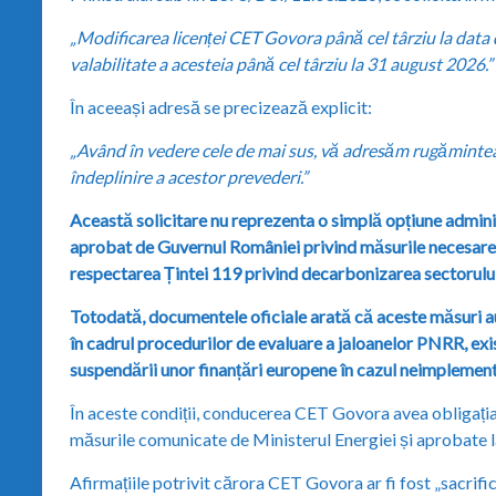
„Modificarea licenței CET Govora până cel târziu la data d
valabilitate a acesteia până cel târziu la 31 august 2026.”
În aceeași adresă se precizează explicit:
„Având în vedere cele de mai sus, vă adresăm rugămintea
îndeplinire a acestor prevederi.”
Această solicitare nu reprezenta o simplă opțiune admin
aprobat de Guvernul României privind măsurile necesare 
respectarea Țintei 119 privind decarbonizarea sectorului
Totodată, documentele oficiale arată că aceste măsuri au
în cadrul procedurilor de evaluare a jaloanelor PNRR, exis
suspendării unor finanțări europene în cazul neimplement
În aceste condiții, conducerea CET Govora avea obligația 
măsurile comunicate de Ministerul Energiei și aprobate l
Afirmațiile potrivit cărora CET Govora ar fi fost „sacrifi