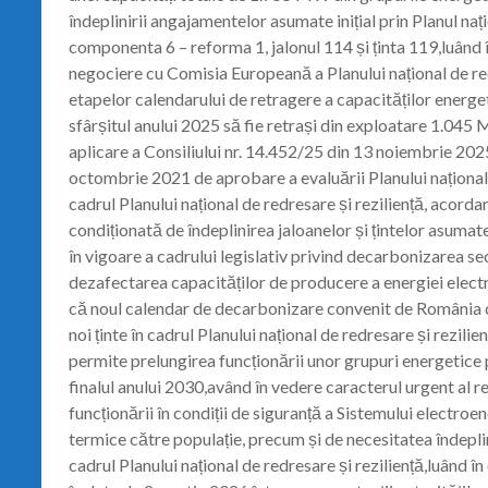
îndeplinirii angajamentelor asumate inițial prin Planul naț
componenta 6 – reforma 1, jalonul 114 și ținta 119,luând 
negociere cu Comisia Europeană a Planului național de red
etapelor calendarului de retragere a capacităților energeti
sfârșitul anului 2025 să fie retrași din exploatare 1.045
aplicare a Consiliului nr. 14.452/25 din 13 noiembrie 202
octombrie 2021 de aprobare a evaluării Planului național 
cadrul Planului național de redresare și reziliență, acorda
condiționată de îndeplinirea jaloanelor și țintelor asumate
în vigoare a cadrului legislativ privind decarbonizarea sec
dezafectarea capacităților de producere a energiei electr
că noul calendar de decarbonizare convenit de România c
noi ținte în cadrul Planului național de redresare și rezil
permite prelungirea funcționării unor grupuri energetice
finalul anului 2030,având în vedere caracterul urgent al 
funcționării în condiții de siguranță a Sistemului electroene
termice către populație, precum și de necesitatea îndeplin
cadrul Planului național de redresare și reziliență,luând î