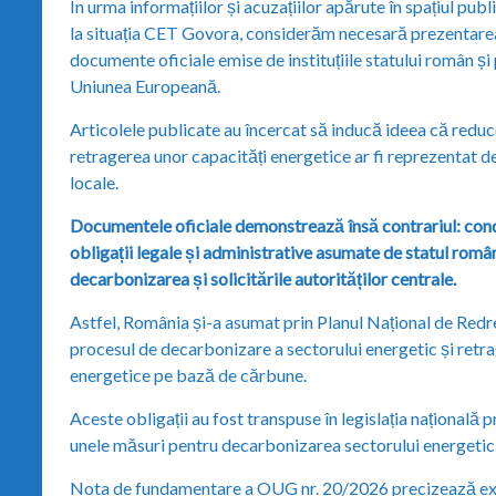
În urma informațiilor și acuzațiilor apărute în spațiul publ
la situația CET Govora, considerăm necesară prezentarea
documente oficiale emise de instituțiile statului român și
Uniunea Europeană.
Articolele publicate au încercat să inducă ideea că reduc
retragerea unor capacități energetice ar fi reprezentat de
locale.
Documentele oficiale demonstrează însă contrariul: con
obligații legale și administrative asumate de statul român
decarbonizarea și solicitările autorităților centrale.
Astfel, România și-a asumat prin Planul Național de Redre
procesul de decarbonizare a sectorului energetic și retra
energetice pe bază de cărbune.
Aceste obligații au fost transpuse în legislația național
unele măsuri pentru decarbonizarea sectorului energetic
Nota de fundamentare a OUG nr. 20/2026 precizează exp