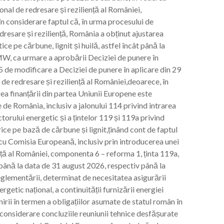
ional de redresare și reziliență al României,
în considerare faptul că, în urma procesului de
resare și reziliență, România a obținut ajustarea
ce pe cărbune, lignit și huilă, astfel încât până la
 MW, ca urmare a aprobării Deciziei de punere în
5 de modificare a Deciziei de punere în aplicare din 29
de redresare și reziliență al României,deoarece, în
rea finanțării din partea Uniunii Europene este
 de România, inclusiv a jalonului 114 privind intrarea
torului energetic și a țintelor 119 și 119a privind
ice pe bază de cărbune și lignit,ținând cont de faptul
u Comisia Europeană, inclusiv prin introducerea unei
iență al României, componenta 6 – reforma 1, ținta 119a,
 până la data de 31 august 2026, respectiv până la
reglementării, determinat de necesitatea asigurării
rgetic național, a continuității furnizării energiei
irii în termen a obligațiilor asumate de statul român în
n considerare concluziile reuniunii tehnice desfășurate