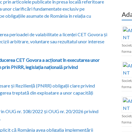
ic prin articolele publicate în presa locală referitoare
 unor clarificări fundamentate exclusiv pe
Ada
 pe obligațiile asumate de România în relația cu
erea perioadei de valabilitate a licenței CET Govora și
cizii arbitrare, voluntare sau rezultatul unor interese
Societ
forma 
ducerea CET Govora a acționat în executarea unor
 prin PNRR, legislația națională privind
Societ
sare și Reziliență (PNRR) obligații clare privind
forma 
gerea treptată din exploatare a unor capacități
ă prin OUG nr. 108/2022 și OUG nr. 20/2026 privind
Societ
.
forma 
licit că România avea obligația implementării