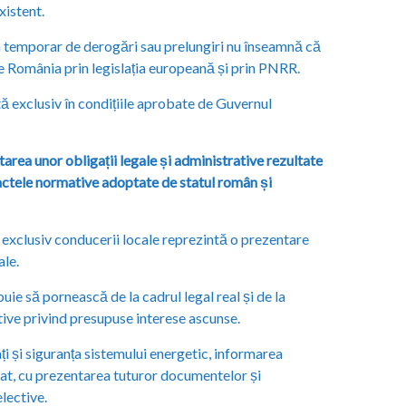
xistent.
a temporar de derogări sau prelungiri nu înseamnă că
de România prin legislația europeană și prin PNRR.
ă exclusiv în condițiile aprobate de Guvernul
rea unor obligații legale și administrative rezultate
 actele normative adoptate de statul român și
e exclusiv conducerii locale reprezintă o prezentare
ale.
ie să pornească de la cadrul legal real și de la
ative privind presupuse interese ascunse.
ți și siguranța sistemului energetic, informarea
rat, cu prezentarea tuturor documentelor și
elective.