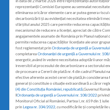
în data de 2 martie 2026 între reprezentanții autoritățilo
reprezentanții Comisiei Europene au semnalat necesitate
eliminarea oricăror elemente care ar putea genera riscul d
decarbonizării și au evidențiat necesitatea eliminării me
sfârșitul anului 2025 care permite reducerea capacităților
mecanismul de reducere a licenței, apreciat de către Comi
angajamentele asumate de România prin Planul național de
permite reducerea capacităților licențiate ale unor grupu
fost reglementat prin
Ordonanța de urgență a Guvernului
completarea
Ordonanței de urgență a Guvernului nr. 10
energetic,având în vedere necesitatea adoptării unor măsu
ireversibil al procesului de decarbonizare a sectorului en
de procesare a Cererii de plată nr. 4 din cadrul Planului naț
efective aferente acestei cereri de plată,în considerarea
general și constituie o situație extraordinară a căror re
(4) din Constituția României, republicată
,Guvernul Român
I
Ordonanța de urgență a Guvernului nr. 108/2022
privind
Monitorul Oficial al României, Partea I, nr. 659 din 1 iul
prin
Legea nr. 334/2022
, cu modificările și completările