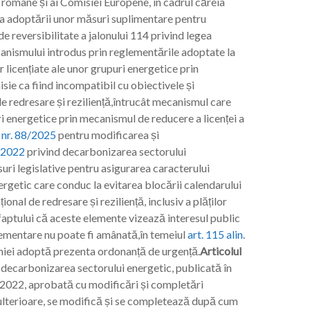
r române și ai Comisiei Europene, în cadrul căreia
a adoptării unor măsuri suplimentare pentru
e reversibilitate a jalonului 114 privind legea
canismului introdus prin reglementările adoptate la
 licențiate ale unor grupuri energetice prin
sie ca fiind incompatibil cu obiectivele și
 redresare și reziliență,întrucât mecanismul care
ri energetice prin mecanismul de reducere a licenței a
 nr. 88/2025
pentru modificarea și
8/2022
privind decarbonizarea sectorului
ri legislative pentru asigurarea caracterului
ergetic care conduc la evitarea blocării calendarului
ional de redresare și reziliență, inclusiv a plăților
 faptului că aceste elemente vizează interesul public
glementare nu poate fi amânată,în temeiul
art. 115 alin.
iei adoptă prezenta ordonanță de urgență.
Articolul
 decarbonizarea sectorului energetic, publicată în
ie 2022, aprobată cu modificări și completări
 ulterioare, se modifică și se completează după cum