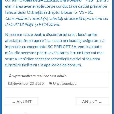
eliminarea avariei apărute pe conducta de circuit primar pe
faleza râului Olăneşti, în dreptul blocurilor V3 – S1.
Consumatorii racordaţi şi afectaţi de această oprire sunt cei
de la PT13 Pia
ţă
şi PT14 Zăvoi.
Ne cerem scuze pentru disconfortul creat locuitorilor
afectaţi de întrerupere în această perioadă şi asigurăm că
împreuna cu executantul SC PRELCET SA, vom lua toate
măsurile necesare pentru executarea într-un timp cât mai
scurt a lucrărilor necesare remedierii avariei şi reluarea
furnizării încălzirii si a apei calde de consum.
wptermoficare.real-host.eu-admin
November 23, 2020
Uncategorized
←
ANUNT
ANUNT
→