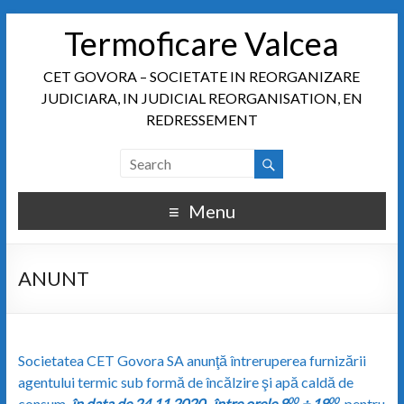
Termoficare Valcea
CET GOVORA – SOCIETATE IN REORGANIZARE
JUDICIARA, IN JUDICIAL REORGANISATION, EN
REDRESSEMENT
Menu
ANUNT
Societatea CET Govora SA anunţă întreruperea furnizării
agentului termic sub formă de încălzire şi apă caldă de
consum,
în data de 24.11.2020, între orele 8
÷ 18
, pentru
00
00