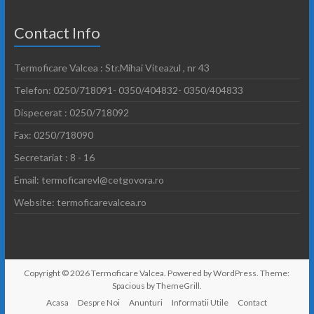
Contact Info
Termoficare Valcea : Str.Mihai Viteazul , nr 43
Telefon: 0250/718091- 0350/404832- 0350/404833
Dispecerat : 0250/718092
Fax: 0250/718090
Secretariat : 8 - 16
Email: termoficarevl@cetgovora.ro
Website: termoficarevalcea.ro
Copyright © 2026
Termoficare Valcea
. Powered by
WordPress
. Theme:
Spacious by
ThemeGrill
.
Acasa
Despre Noi
Anunturi
Informatii Utile
Contact