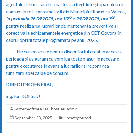
agentului termic sub forma de apa fierbinte şi apa calda de
consum la toti consumatorii din Municipiul Ramnicu Valcea,
in perioada 26.09.2025, ora 10
÷ 29.09.2025, ora 7
,
00
00
pentru realizarea lucrarilor de mentenanta preventiva si
corectiva la echipamentele energetice din CET Govora, in
cadrul opririi totale programata pe anul 2025.
Ne cerem scuze pentru disconfortul creat in aceasta
perioada si asiguram ca vom lua toate masurile necesare
pentru executarea in avans a lucrarilor si repornirea
furnizarii apei calde de consum.
DIRECTOR GENERAL,
ing. Ion ROESCU
wptermoficare.real-host.eu-admin
September 23, 2025
Uncategorized