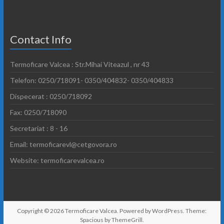
Contact Info
Termoficare Valcea : Str.Mihai Viteazul , nr 43
Telefon: 0250/718091- 0350/404832- 0350/404833
Dispecerat : 0250/718092
Fax: 0250/718090
Secretariat : 8 - 16
Email: termoficarevl@cetgovora.ro
Website: termoficarevalcea.ro
Copyright © 2026
Termoficare Valcea
. Powered by
WordPress
. Theme:
Spacious by
ThemeGrill
.