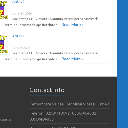
ANUNT
June 24, 2026
Societatea CET Govora SA anunta intreruperea furnizarii
Read More »
lui termic sub forma de apa fierbinte si …
ANUNT
June 8, 2026
Societatea CET Govora SA anunta intreruperea furnizarii
Read More »
lui termic sub forma de apa fierbinte si …
Contact Info
Termoficare Valcea : Str.Mihai Viteazul , nr 43
Telefon: 0250/718091- 0350/404832-
0350/404833
ruperea