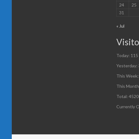
24
25
31
« Jul
Visit
Today: 115
Yesterday:
This Week:
This Month
Total: 452
Currently O