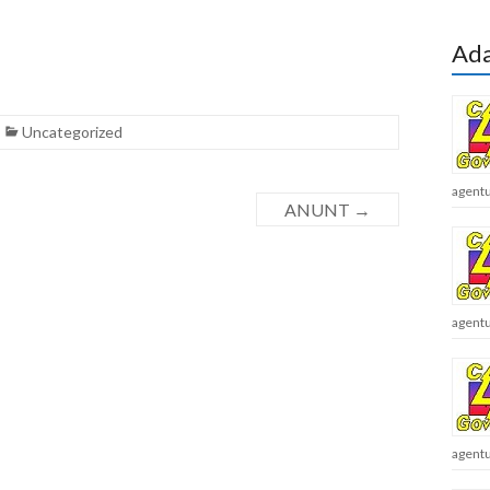
Ada
Uncategorized
agentu
ANUNT
→
agentu
agentu