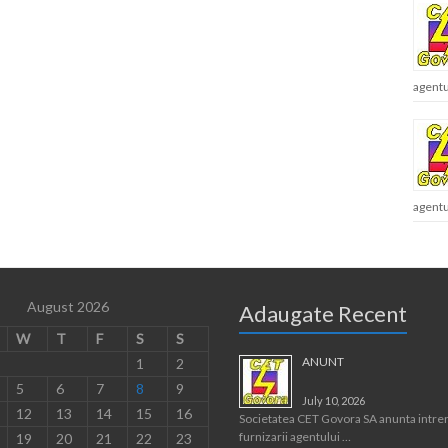
agentu
agentu
August 2026
Adaugate Recent
W
T
F
S
S
ANUNT
1
2
5
6
7
8
9
July 10, 2026
12
13
14
15
16
Societatea CET Govora SA anunta intre
furnizarii agentului …
19
20
21
22
23