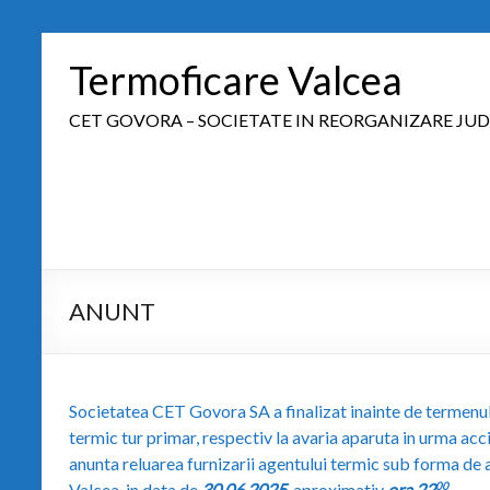
Termoficare Valcea
CET GOVORA – SOCIETATE IN REORGANIZARE JUD
ANUNT
Societatea CET Govora SA a finalizat inainte de termenul 
termic tur primar, respectiv la avaria aparuta in urma acc
anunta reluarea furnizarii agentului termic sub forma de 
Valcea, in data de
30.06.2025,
aproximativ
ora 22
.
00