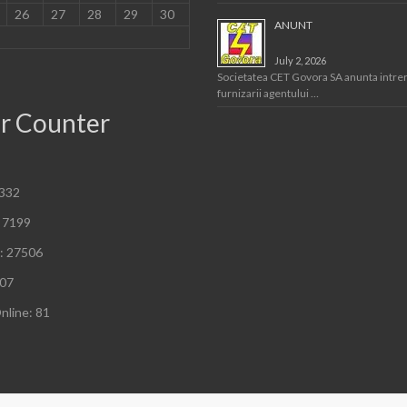
26
27
28
29
30
ANUNT
July 2, 2026
Societatea CET Govora SA anunta intre
furnizarii agentului …
or Counter
 332
 7199
: 27506
007
nline: 81