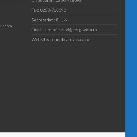
Dispecerat : 0250/718092
Fax: 0250/718090
Secretariat : 8 - 16
ruperea
Email: termoficarevl@cetgovora.ro
Website: termoficarevalcea.ro